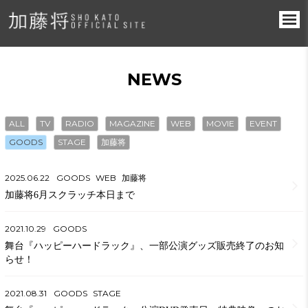
NEWS
ALL
TV
RADIO
MAGAZINE
WEB
MOVIE
EVENT
GOODS
STAGE
加藤将
2025.06.22
GOODS
WEB
加藤将
加藤将6月スクラッチ本日まで
2021.10.29
GOODS
舞台『ハッピーハードラック』、一部公演グッズ販売終了のお知
らせ！
2021.08.31
GOODS
STAGE