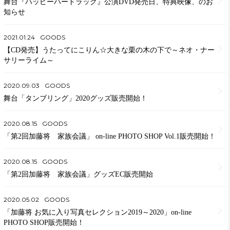
舞台『ハッピーハードラック』公演DVD発売日、特典映像、のお
知らせ
2021.01.24
GOODS
【CD発売】うたってにこりん☆大きな栗の木の下で～ネオ・ナー
サリーライム～
2020.09.03
GOODS
舞台「タンブリング」2020グッズ販売開始！
2020.08.15
GOODS
「第2回加藤将 家族会議」 on-line PHOTO SHOP Vol.1販売開始！
2020.08.15
GOODS
「第2回加藤将 家族会議」グッズEC販売開始
2020.05.02
GOODS
「加藤将 お気に入り写真セレクション2019～2020」on-line
PHOTO SHOP販売開始！