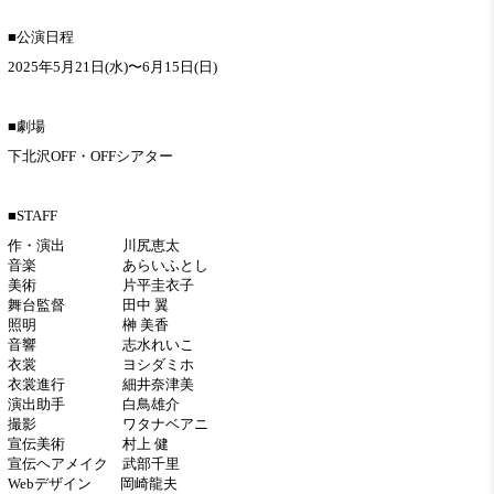
■公演日程
2025年5月21日(水)〜6月15日(日)
■劇場
下北沢OFF・OFFシアター
■STAFF
作・演出 川尻恵太
音楽 あらいふとし
美術 片平圭衣子
舞台監督 田中 翼
照明 榊󠄀 美香
音響 志水れいこ
衣裳 ヨシダミホ
衣裳進行 細井奈津美
演出助手 白鳥雄介
撮影 ワタナベアニ
宣伝美術 村上 健
宣伝ヘアメイク 武部千里
Webデザイン 岡崎龍夫