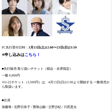
FC先行受付日時：
3月15日(土)12:00〜23日(日)23:59
⭐️申し込みは
こちら！
■先行販売 取り扱いチケット（税込・全席指定）
一般 6,900円
※U-22チケット（3,500円）は、4月13日(日)12:00より開始する 一般発売か
ら取扱います。
■出演
加藤将 /
北野日奈子 /
寶珠山駿 /
立野沙紀 / 川尻恵太