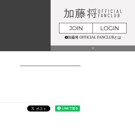
JOIN
LOGIN
加藤将 OFFICIAL FANCLUBとは
TICKET
MOVIE
GALLERY
BLOG