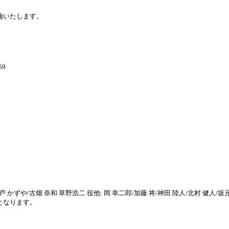
施いたします。
59
戸 かずや/古畑 奈和 草野浩二 役他: 岡 幸二郎/加藤 将/神田 陸人/北村 健人/
演となります。