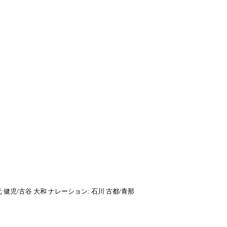
SPECIAL
PRESENT
BIRTHDAY
TOPICS
MAIL
坂元 健児/古谷 大和 ナレーション: 石川 古都/青那