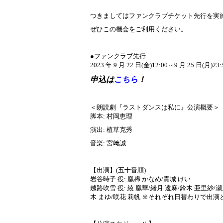
つきましてはファンクラブチケット先行を実
ぜひこの機会をご利用ください。
●ファンクラブ先行
2023 年 9 月 22 日(金)12:00 ~ 9 月 25 日(月)23:
申込は
こちら
！
＜朗読劇『ラストダンスは私に』公演概要＞
脚本: 村岡恵理
演出: 植草克秀
音楽: 宮﨑誠
【出演】(五十音順)
岩谷時子 役: 凰稀 かなめ/貴城 けい
越路吹雪 役: 綾 凰華/緒月 遠麻/鈴木 亜里紗/瀬
木 まゆ/咲花 莉帆 ※それぞれ日替わりで出