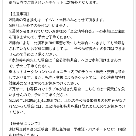
※当日券でご購入頂いたチケットは対象外となります。
【注意事項】
※特典の引き換えは、イベント当日のみとさせて頂きます。
※原則上記外での受付は行いません。
※受付を済まされていないお客様の「全公演特典会」への参加はご遠慮
を頂きますので、予めご了承ください。
※都合により、公演不参加の事態が発生した場合につきましても登録を
されていないお客様に関しましては、「全公演特典会」の参加はできま
せんので予めご了承ください。
※参加券を紛失した場合は「全公演特典会」へはご参加頂けませんの
で、予めご了承ください。
※ネットオークションやコミュニティ内でのチケット転売・交換は禁止
しております。また、転売・交換によるチケットでは、全公演参加特典
対象外になりますのでお気をつけください。
※万が一、お客様内でトラブルが起きた場合、こちらでは一切責任を負
いませんので、予めご了承ください。
※2020年2月29日(土)15:30までに、上記の全公演参加特典のお申込がなさ
れなかった場合には、全公演参加特典を受け取れませんのでお気をつけ
ください。
【身分証について】
➀顔写真付き身分証明書（運転免許書・学生証・パスポートなど）1種類
をお持ちください。