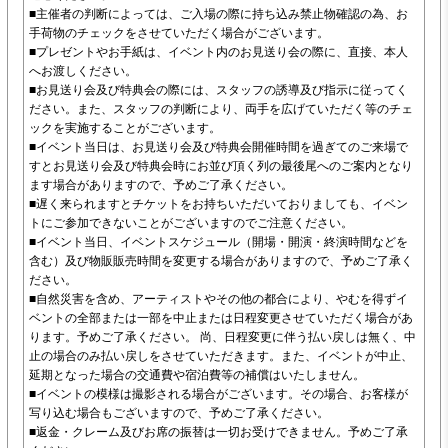
■主催者の判断によっては、ご入場の際に持ち込み禁止物確認の為、お
手荷物のチェックをさせていただく場合がございます。
■プレゼントやお手紙は、イベント内のお見送り会の際に、直接、本人
へお渡しください。
■お見送り会及び特典会の際には、スタッフの誘導及び指示に従ってく
ださい。また、スタッフの判断により、両手を広げていただく等のチェ
ックを実施することがございます。
■イベント当日は、お見送り会及び特典会開催時間を過ぎてのご来場で
すとお見送り会及び特典会時にお並び頂く列の最後尾へのご案内となり
ます場合がありますので、予めご了承ください。
■遅く来られますとチケットをお持ちいただいておりましても、イベン
トにご参加できないことがございますのでご注意ください。
■イベント当日、イベントスケジュール（開場・開演・終演時間などを
含む）及び物販販売時間を変更する場合がありますので、予めご了承く
ださい。
■自然災害を含め、アーティストやその他の都合により、やむを得ずイ
ベントの全部または一部を中止または日程変更させていただく場合があ
ります。予めご了承ください。 尚、日程変更に伴う払い戻しは無く、中
止の場合のみ払い戻しをさせていただきます。また、イベントが中止、
延期となった場合の交通費や宿泊費等の補償はいたしません。
■イベントの模様は撮影される場合がございます。その場合、お客様が
写り込む場合もございますので、予めご了承ください。
■返金・クレーム及びお席の振替は一切お受けできません。予めご了承