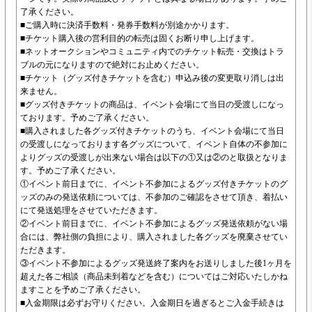
了承ください。
■ご購入時に決済手数料・発券手数料が別途かかります。
■チケット購入後の営利目的の転売は固くお断り申し上げます。
■ネットオークションやコミュニティ内でのチケット転売・交換はトラ
ブルの元になりますので絶対にお止めください。
■チケット（グッズ付きチケットを含む）申込み後の変更取り消しは出
来ません。
■グッズ付きチケットの商品は、イベント会場にて当日の受渡しになっ
ております。予めご了承ください。
■購入されました各グッズ付きチケットのうち、イベント会場にて当日
の受渡しになっております各グッズについて、イベント自体の不参加に
よりグッズの受渡しが出来ない場合は以下の①又は②のと取扱となりま
す。予めご了承ください。
①イベント前日までに、イベント不参加によるグッズ付きチケットのグ
ッズのみの発送依頼については、不参加のご確認をさせて頂き、着払い
にて発送処理をさせていただきます。
②イベント前日までに、イベント不参加によるグッズ発送依頼がない場
合には、弊社側の負担により、購入されました各グッズを廃棄させてい
ただきます。
③イベント不参加によるグッズ発送終了案内をお送りしました後1ヶ月を
超えた各ご相談（商品未到着などを含む）についてはご対応いたしかね
ますことを予めご了承ください。
■入金期限は必ずお守りください。入金期日を過ぎるとご入金手続きは