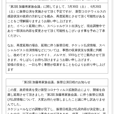
「第2回 加藤将家族会議」に関してまして、5月30日（土）、6月20日
（土）に振替公演を実施させて頂く予定ですが、 新型コロナウィルスの
感染状況や政府の方針などを鑑み、再度延期とさせて頂く可能性がある
ことをご理解賜りますようお願い申し上げます。
また、イベント延期に伴い、スペシャルゲスト出演など、現在調整中で
あり一部演出内容を変更させて頂く可能性もございます事を予めご了承
ください。
なお、再度延期の場合、延期に伴う振替日程、チケット払戻情報、スペ
シャルゲスト出演情報などについては、事態の収束状況を慎重に判断
し、改めてオフィシャルサイト、メルマガ、SNSなどでご案内させて頂
きます。今しばらくお待ち頂けますようお願い申し上げます。
皆様の安全と、一日も早く事態が収束することを心よりお祈り申し上げ
ます
「第2回 加藤将家族会議」振替公演日程のお知らせ
この度、政府発表を受け新型コロナウィルス拡散防止により、開催を自
粛し延期させて頂きました「第2回 加藤将家族会議」に伴う振替公演及
び払戻情報について、大変お待たせ致しましたこと誠に申し訳ありませ
んでした。
スケジュールなどの調整が完了し、振替日程及び払戻内容が決定致しま