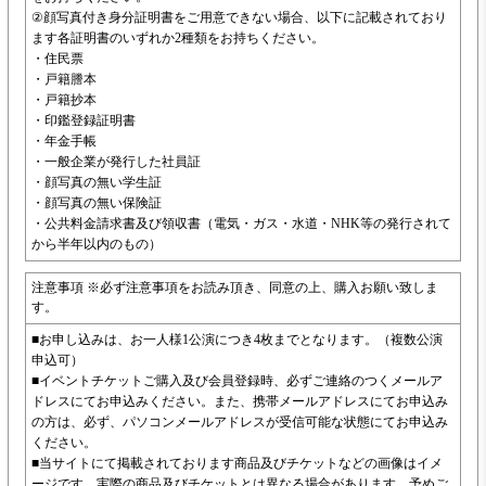
②顔写真付き身分証明書をご用意できない場合、以下に記載されており
ます各証明書のいずれか2種類をお持ちください。
・住民票
・戸籍謄本
・戸籍抄本
・印鑑登録証明書
・年金手帳
・一般企業が発行した社員証
・顔写真の無い学生証
・顔写真の無い保険証
・公共料金請求書及び領収書（電気・ガス・水道・NHK等の発行されて
から半年以内のもの）
注意事項 ※必ず注意事項をお読み頂き、同意の上、購入お願い致しま
す。
■お申し込みは、お一人様1公演につき4枚までとなります。（複数公演
申込可）
■イベントチケットご購入及び会員登録時、必ずご連絡のつくメールア
ドレスにてお申込みください。また、携帯メールアドレスにてお申込み
の方は、必ず、パソコンメールアドレスが受信可能な状態にてお申込み
ください。
■当サイトにて掲載されております商品及びチケットなどの画像はイメ
ージです。実際の商品及びチケットとは異なる場合があります。予めご