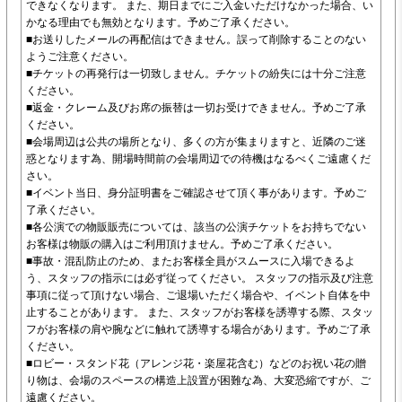
できなくなります。 また、期日までにご入金いただけなかった場合、い
かなる理由でも無効となります。予めご了承ください。
■お送りしたメールの再配信はできません。誤って削除することのない
ようご注意ください。
■チケットの再発行は一切致しません。チケットの紛失には十分ご注意
ください。
■返金・クレーム及びお席の振替は一切お受けできません。予めご了承
ください。
■会場周辺は公共の場所となり、多くの方が集まりますと、近隣のご迷
惑となります為、開場時間前の会場周辺での待機はなるべくご遠慮くだ
さい。
■イベント当日、身分証明書をご確認させて頂く事があります。予めご
了承ください。
■各公演での物販販売については、該当の公演チケットをお持ちでない
お客様は物販の購入はご利用頂けません。予めご了承ください。
■事故・混乱防止のため、またお客様全員がスムースに入場できるよ
う、スタッフの指示には必ず従ってください。 スタッフの指示及び注意
事項に従って頂けない場合、ご退場いただく場合や、イベント自体を中
止することがあります。 また、スタッフがお客様を誘導する際、スタッ
フがお客様の肩や腕などに触れて誘導する場合があります。予めご了承
ください。
■ロビー・スタンド花（アレンジ花・楽屋花含む）などのお祝い花の贈
り物は、会場のスペースの構造上設置が困難な為、大変恐縮ですが、ご
遠慮ください。