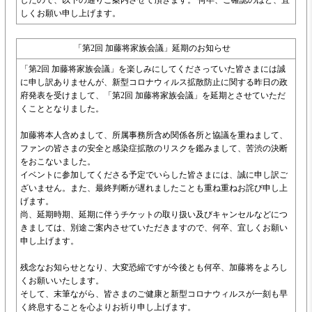
したので、以下の通りご案内させて頂きます。 何卒、ご確認のほど、宜
しくお願い申し上げます。
「第2回 加藤将家族会議」延期のお知らせ
「第2回 加藤将家族会議」を楽しみにしてくださっていた皆さまには誠
に申し訳ありませんが、新型コロナウィルス拡散防止に関する昨日の政
府発表を受けまして、「第2回 加藤将家族会議」を延期とさせていただ
くこととなりました。
加藤将本人含めまして、所属事務所含め関係各所と協議を重ねまして、
ファンの皆さまの安全と感染症拡散のリスクを鑑みまして、苦渋の決断
をおこないました。
イベントに参加してくださる予定でいらした皆さまには、誠に申し訳ご
ざいません。また、最終判断が遅れましたことも重ね重ねお詫び申し上
げます。
尚、延期時期、延期に伴うチケットの取り扱い及びキャンセルなどにつ
きましては、別途ご案内させていただきますので、何卒、宜しくお願い
申し上げます。
残念なお知らせとなり、大変恐縮ですが今後とも何卒、加藤将をよろし
くお願いいたします。
そして、末筆ながら、皆さまのご健康と新型コロナウィルスが一刻も早
く終息することを心よりお祈り申し上げます。