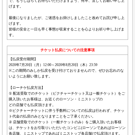
で、もうしばらくお待ちいただけますよう、何卒、宜しくお願い申し上
げます。
最後になりましたが、ご迷惑をお掛けしましたこと改めてお詫び申し上
げます。
皆様の安全と一日も早く事態が収束することを心よりお祈り申し上げま
す。
チケット払戻についての注意事項
【払戻受付期間】
2020年7月20日（月）12:00～2020年8月20日（木）23:59
※この期間のみしか払戻を受け付けておりませんので、ぜひお忘れのな
いようにお願い致します。
【ローチケ払戻方法】
① 配送受取でのチケット（ピクチャーチケット又は一般チケット）をご
購入頂いたお客様は、お近くのローソン・ミニストップの
どの店舗でも払戻頂けます。
※ピクチャーチケットに伴う手数料についての払戻は行われず、チケッ
ト代金の払戻のみとなりますことをご了承ください。
② 店舗受取でのチケット（一般チケットのみ）をご購入頂いたお客様
は、チケットをお引取りいただいたコンビニ(ローソンであればローソン
各店舗、ミニストップであればミニストップ各店舗)で払戻頂けます。