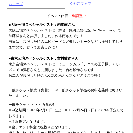
クセスマップ
スマップ
イベント内容
※調整中
■
大阪公演スペシャルゲスト：釣本南さん
大阪会場スペシャルゲストは、舞台「銀河英雄伝説 Die Neue These」で
加藤将さんと共演しました、釣本南さんです！
当日は、共演した時のエピソードなど楽しいトークなども検討しており
ますので、どうぞお楽しみに！
■
東京公演スペシャルゲスト：吉村駿作さん
東京会場スペシャルゲストは、ミュージカル「テニスの王子様」3rdシー
ズンで加藤将さんと共演しました、吉村駿作さんです！
お二人が共演した時こんな話やあんな話など乞うご期待！
一般チケット販売（先着） ※一般チケット販売のお申込受付は終了い
たしました。
一般チケット ・・・ ￥6,800
※申込期間：2020年2月11日（土）10:00～2月24日（日）23:59を予定して
おります。
※全席指定となります。
※全チケット料金は税抜きとなります。
※お申し込みは、お一人様1公演につき4枚までとなります。4枚お申込み