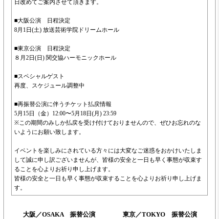
日改めてご案内させて頂きます。
■大阪公演 日程決定
8月1日(土) 放送芸術学院ドリームホール
■東京公演 日程決定
８月2日(日) 関交協ハーモニックホール
■スペシャルゲスト
再度、スケジュール調整中
■再振替公演に伴うチケット払戻情報
5月15日（金）12:00〜5月18日(月) 23:59
※この期間のみしか払戻を受け付けておりませんので、ぜひお忘れのな
いようにお願い致します。
イベントを楽しみにされている方々には大変なご迷惑をおかけいたしま
して誠に申し訳ございませんが、皆様の安全と一日も早く事態が収束す
ることを心よりお祈り申し上げます。
皆様の安全と一日も早く事態が収束することを心よりお祈り申し上げま
す。
大阪／OSAKA 振替公演
東京／TOKYO 振替公演