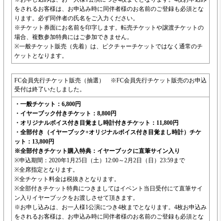
をされるお客様は、お申込み時に同伴者様のお名前のご登録も必須とな
ります。必ず同伴者の氏名をご入力ください。
※チケット券面にお名前を印字します。転売チケットや譲渡チケットの
場合、複数参加特典にはご参加できません。
※一般チケット販売（先着）は、ピクチャーチケットではなく通常のチ
ケットとなります。
FC会員先行チケット販売（抽選） ※FC会員先行チケット販売のお申込
受付は終了いたしました。
・一般チケット：6,800円
・イヤーブック付きチケット：8,800円
・オリジナルボイス付き目覚まし時計付きチケット：11,800円
・全部付き（イヤーブック+オリジナルボイス付き目覚まし時計）チケ
ット：13,800円
※全部付きチケット購入特典：イヤーブックに直筆サイン入り
※申込期間：2020年1月25日（土）12:00～2月2日（日）23:59まで
※全席指定となります。
※全チケット料金は税抜きとなります。
※全部付きチケット特典につきましてはイベント当日受付にて直筆サイ
ン入りイヤーブックをお渡しさせて頂きます。
※お申し込みは、お一人様1公演につき4枚までとなります。4枚お申込み
をされるお客様は、お申込み時に同伴者様のお名前のご登録も必須とな