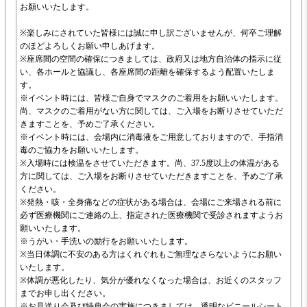
お願いいたします。
※楽しみにされていた皆様には誠に申し訳ございませんが、何卒ご理解
のほどよろしくお願い申しあげます。
※座席間の空間の確保につきましては、政府又は地方自治体の指示に従
い、各ホールと協議し、各座席間の距離を確保するよう配置いたしま
す。
※イベント時には、皆様ご自身でマスクのご着用をお願いいたします。
尚、マスクのご着用がない方に関しては、ご入場をお断りさせていただ
きますことを、予めご了承ください。
※イベント時には、会場内に消毒液をご用意しておりますので、手指消
毒のご協力をお願いいたします。
※入場時には検温をさせていただきます。尚、37.5度以上の体温がある
方に関しては、ご入場をお断りさせていただきますことを、予めご了承
ください。
※発熱・咳・全身痛などの症状がある場合は、会場にご来場される前に
必ず医療機関にご連絡の上、指定された医療機関で受診されますようお
願いいたします。
※うがい・手洗いの励行をお願いいたします。
※当日体調に不安のある方はくれぐれもご無理なさらないようにお願い
いたします。
※体調が悪化したり、気分が優れなくなった場合は、お近くのスタッフ
までお申し出ください。
※お見送り会及び特典会の実施につきましては、透明なビニールシート