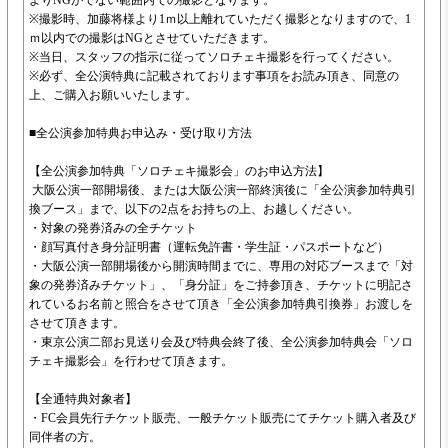
よりNGがでない範囲内での撮影となります。
※撮影時、加藤将様より1ｍ以上離れていただく撮影となりますので、1
ｍ以内での撮影はNGとさせていただきます。
※当日、スタッフの指示に従ってソロチェキ撮影を行ってください。
※必ず、全公演特典に記載されております事項をお読み頂き、同意の
上、ご購入お願いいたします。
■全公演参加特典お申込み・受け取り方法
【全公演参加特典「ソロチェキ撮影会」のお申込方法】
大阪公演一部開場後、または大阪公演一部終演後に「全公演参加特典引
換ブース」まで、以下の2点をお持ちの上、お越しください。
・対象の発券済みの全チケット
・顔写真付き身分証明書（運転免許書・学生証・パスポートなど）
・大阪公演一部開場後から開演時間までに、専用の対応ブースまで「対
象の発券済みチケット」、「身分証」をご持参頂き、チケットに明記さ
れているお名前と照合をさせて頂き「全公演参加特典引換券」お渡しを
させて頂きます。
・東京公演二部お見送り会及び特典会終了後、全公演参加特典会「ソロ
チェキ撮影会」を行わせて頂きます。
【全通特典対象者】
・FC会員先行チケット販売、一般チケット販売にてチケット購入者及び
同伴者の方。