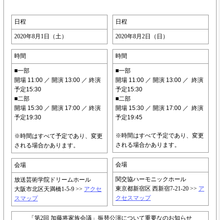
日程
日程
2020年8
月1日（土）
2020年8月2日（日）
時間
時間
■一部
■一部
開場 11:00 ／ 開演 13:00 ／ 終演
開場 11:00 ／ 開演 13:00
／ 終演
予定15:30
予定15:30
■二部
■二部
開場 15:30 ／ 開演 17:00 ／ 終演
開場 15:30 ／ 開演 17:00
／ 終演
予定19:30
予定19:45
※時間はすべて予定であり、変更
※時間はすべて予定であり、変更
される場合かあります。
される場合かあります。
会場
会場
関交協ハーモニックホール
放送芸術学院ドリームホール
東京都新宿区 西新宿7-21-20 >>
ア
大阪市北区天満橋1-5-9 >>
アクセ
クセスマップ
スマップ
「第2回 加藤将家族会議」振替公演について重要なのお知らせ