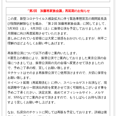
「第2回 加藤将家族会議」再延期のお知らせ
この度、新型コロナウイルス感染拡大に伴う緊急事態宣言の期間延長及
び段階的解除などを鑑み、「第２回 加藤将家族会議」に関してまして、
5月30日（土）、6月20日（土）に振替公演を予定しておりましたが、８
月開催に向け再度延期させていただきます。
楽しみにされている皆様には大変ご迷惑をおかけいたしますが、何卒ご
理解のほどよろしくお願い申しあげます。
再振替公演について以下の通りご案内いたします。
※運営上の都合により、振替公演でご案内しておりました東京公演の会
場につきましては、振替公演前の元の会場へ変更させて頂きましたの
で、予めご了承の程、宜しくお願い致します。
※チケットはそのまま再振替公演でご使用頂けますので、大切に保管を
お願い致します。
※イベント延期（再延期含む）に伴い、スペシャルゲスト出演など、現
在調整中であり一部演出内容を変更させて頂く可能性もございます事を
予めご了承ください。決定次第、改めてオフィシャルサイト、メルマ
ガ、SNSなどでご案内させて頂きますので、もうしばらくお待ち頂けま
すよう宜しくお願い申し上げます。
なお、払戻分のチケットに関しては再販を予定しております。詳細は後