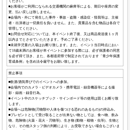
ください。
■お客様がご利用になられる交通機関の麻痺等による、期日や座席の変
更、払い戻しは致しません。
■会場内・外にて発生した事件・事故・盗難・感染症・怪我等は、主催
者・出演者は一切責任を負いません。また、貴重品を含む物品は各自で
管理してください。
■お問合せ対応については、本イベント終了後、又は商品発送後１ヶ月
以内までとさせていただきます。予めご了承ください。
■未就学児童の入場はお断り致します。また、イベント当日時点におい
て18歳未満のお客様が本イベントに参加する際には、必ず保護者の同意
を必ず得て頂き、また、各都道府県で制定されております「青少年保護
育成条例」を含め法令厳守をお願い致します。
禁止事項
■飲酒/酒気帯びでのイベントへの参加。
■会場内でのカメラ・ビデオカメラ・携帯電話・録音機器等による撮
影・録画・録音行為。
■イベント中のスケッチブック・サインボード等の使用は固くお断り致
します。
■会場へは危険物(刃物類や人体を傷つける恐れのあるもの)の持込み。
■プレゼントとして受け取ることが出来ない物としては、食べ物、飲み
物、危険物 (火薬・花火・刃物等)、生き物 (動物・植物・虫等)、生物と
なり、その他スタッフ側の判断により、お受取できない場合もございま